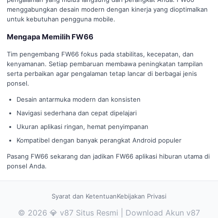
menggabungkan desain modern dengan kinerja yang dioptimalkan
untuk kebutuhan pengguna mobile.
Mengapa Memilih FW66
Tim pengembang FW66 fokus pada stabilitas, kecepatan, dan
kenyamanan. Setiap pembaruan membawa peningkatan tampilan
serta perbaikan agar pengalaman tetap lancar di berbagai jenis
ponsel.
Desain antarmuka modern dan konsisten
Navigasi sederhana dan cepat dipelajari
Ukuran aplikasi ringan, hemat penyimpanan
Kompatibel dengan banyak perangkat Android populer
Pasang FW66 sekarang dan jadikan FW66 aplikasi hiburan utama di
ponsel Anda.
Syarat dan Ketentuan
Kebijakan Privasi
© 2026 💎 v87 Situs Resmi | Download Akun v87