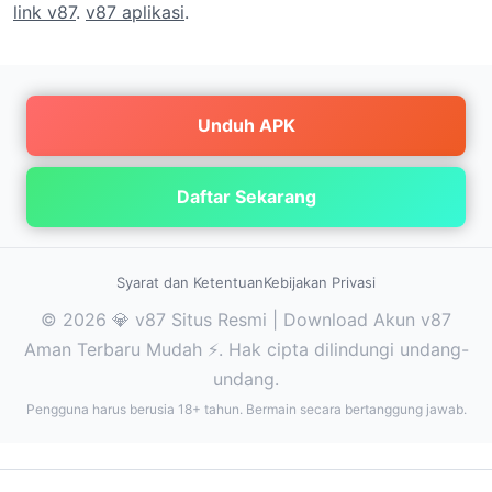
link v87
.
v87 aplikasi
.
Unduh APK
Daftar Sekarang
Syarat dan Ketentuan
Kebijakan Privasi
© 2026 💎 v87 Situs Resmi | Download Akun v87
Aman Terbaru Mudah ⚡. Hak cipta dilindungi undang-
undang.
Pengguna harus berusia 18+ tahun. Bermain secara bertanggung jawab.