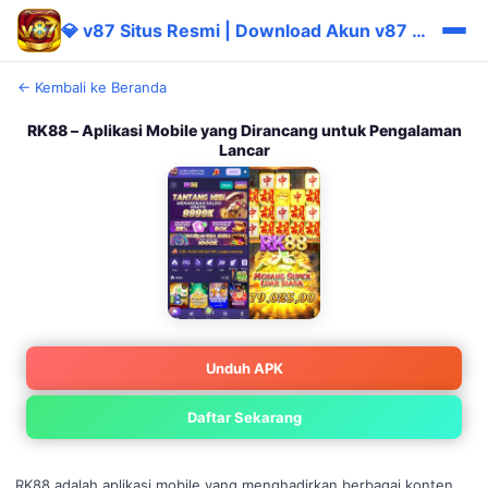
💎 v87 Situs Resmi | Download Akun v87 Aman Terbaru Mudah ⚡
← Kembali ke Beranda
RK88 – Aplikasi Mobile yang Dirancang untuk Pengalaman
Lancar
Unduh APK
Daftar Sekarang
RK88 adalah aplikasi mobile yang menghadirkan berbagai konten