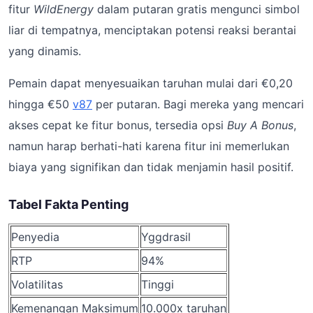
fitur
WildEnergy
dalam putaran gratis mengunci simbol
liar di tempatnya, menciptakan potensi reaksi berantai
yang dinamis.
Pemain dapat menyesuaikan taruhan mulai dari €0,20
hingga €50
v87
per putaran. Bagi mereka yang mencari
akses cepat ke fitur bonus, tersedia opsi
Buy A Bonus
,
namun harap berhati-hati karena fitur ini memerlukan
biaya yang signifikan dan tidak menjamin hasil positif.
Tabel Fakta Penting
Penyedia
Yggdrasil
RTP
94%
Volatilitas
Tinggi
Kemenangan Maksimum
10.000x taruhan