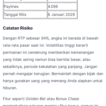
Paylines
4.096
Tanggal Rilis
6 Januari 2026
Catatan Risiko
Dengan RTP sebesar 94%, angka ini berada di bawah
rata-rata pasar saat ini. Volatilitas tinggi berarti
permainan ini cenderung memberikan kemenangan
yang tidak sering namun bisa bernilai besar, atau
sebaliknya, periode kekalahan yang panjang. Jangan
pernah mengejar kerugian. Bermainlah dengan bijak dan
hanya gunakan uang yang memang Anda siapkan untuk
hiburan.
Fitur seperti
Golden Bet
atau
Bonus Chase
meningkatkan peluang memicu fitur bonus, namun ini