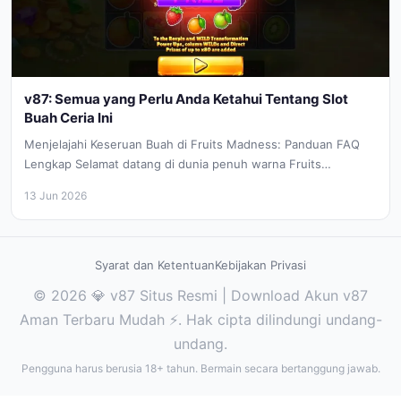
v87: Semua yang Perlu Anda Ketahui Tentang Slot
Buah Ceria Ini
Menjelajahi Keseruan Buah di Fruits Madness: Panduan FAQ
Lengkap Selamat datang di dunia penuh warna Fruits
Madness, sebuah petualangan slot...
13 Jun 2026
Syarat dan Ketentuan
Kebijakan Privasi
© 2026 💎 v87 Situs Resmi | Download Akun v87
Aman Terbaru Mudah ⚡. Hak cipta dilindungi undang-
undang.
Pengguna harus berusia 18+ tahun. Bermain secara bertanggung jawab.