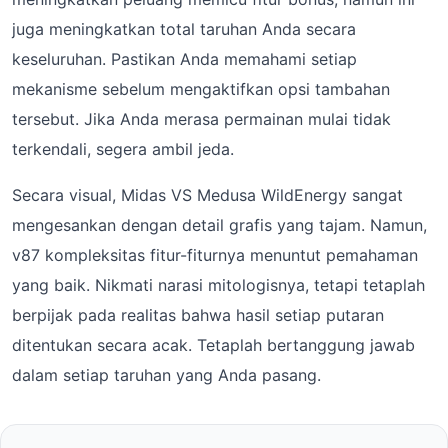
juga meningkatkan total taruhan Anda secara
keseluruhan. Pastikan Anda memahami setiap
mekanisme sebelum mengaktifkan opsi tambahan
tersebut. Jika Anda merasa permainan mulai tidak
terkendali, segera ambil jeda.
Secara visual, Midas VS Medusa WildEnergy sangat
mengesankan dengan detail grafis yang tajam. Namun,
v87 kompleksitas fitur-fiturnya menuntut pemahaman
yang baik. Nikmati narasi mitologisnya, tetapi tetaplah
berpijak pada realitas bahwa hasil setiap putaran
ditentukan secara acak. Tetaplah bertanggung jawab
dalam setiap taruhan yang Anda pasang.