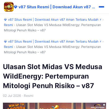
💎 v87 Situs Resmi | Download Akun v87 Aman Terbaru Mudah ⚡
💎 v87 Situs Resmi | Download Akun v87 Aman Terbaru Mudah ⚡
›
Resmi
›
Ulasan Slot Midas VS Medusa WildEnergy: Pertempuran
Mitologi Penuh Risiko – v87
💎 v87 Situs Resmi | Download Akun v87 Aman Terbaru Mudah ⚡
›
Resmi
›
Ulasan Slot Midas VS Medusa WildEnergy: Pertempuran
Mitologi Penuh Risiko – v87
Ulasan Slot Midas VS Medusa
WildEnergy: Pertempuran
Mitologi Penuh Risiko – v87
02 Jul 2026
· Resmi