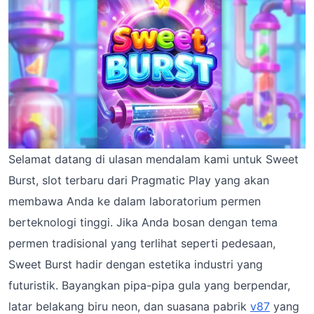
Selamat datang di ulasan mendalam kami untuk Sweet
Burst, slot terbaru dari Pragmatic Play yang akan
membawa Anda ke dalam laboratorium permen
berteknologi tinggi. Jika Anda bosan dengan tema
permen tradisional yang terlihat seperti pedesaan,
Sweet Burst hadir dengan estetika industri yang
futuristik. Bayangkan pipa-pipa gula yang berpendar,
latar belakang biru neon, dan suasana pabrik
v87
yang