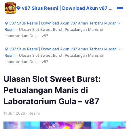
💎 v87 Situs Resmi | Download Akun v87 Aman Terbaru Mudah ⚡
💎 v87 Situs Resmi | Download Akun v87 Aman Terbaru Mudah ⚡
›
Resmi
›
Ulasan Slot Sweet Burst: Petualangan Manis di
Laboratorium Gula – v87
💎 v87 Situs Resmi | Download Akun v87 Aman Terbaru Mudah ⚡
›
Resmi
›
Ulasan Slot Sweet Burst: Petualangan Manis di
Laboratorium Gula – v87
Ulasan Slot Sweet Burst:
Petualangan Manis di
Laboratorium Gula – v87
11 Jun 2026
· Resmi