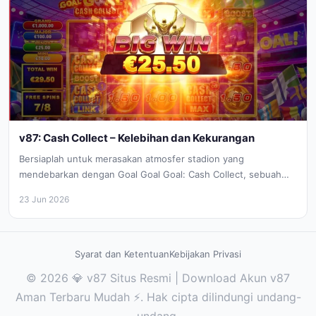
v87: Cash Collect – Kelebihan dan Kekurangan
Bersiaplah untuk merasakan atmosfer stadion yang
mendebarkan dengan Goal Goal Goal: Cash Collect, sebuah
slot bertema sepak bola dari Playtech...
23 Jun 2026
Syarat dan Ketentuan
Kebijakan Privasi
© 2026 💎 v87 Situs Resmi | Download Akun v87
Aman Terbaru Mudah ⚡. Hak cipta dilindungi undang-