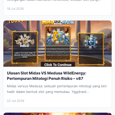
dikembangkan oleh S...
18 Jul 2026
Ulasan Slot Midas VS Medusa WildEnergy:
Pertempuran Mitologi Penuh Risiko – v87
Midas versus Medusa: sebuah pertempuran mitologi yang kini
hadir dalam bentuk slot yang memukau. Yggdrasil
menghadirkan Midas VS Medusa WildEnergy,...
02 Jul 2026